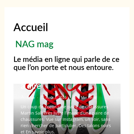
Accueil
NAG mag
Chaussure
Mode
Sneakers
Le média en ligne qui parle de ce
Martin Sallières : les
que l’on porte et nous entoure.
chaussures ont leur mot
à dire
Efua
Août 7, 2026
5 Min Read
Un coup de coeur, une paire de chaussures
Martin Sallières Juste l’image d’une paire de
chaussures. Vue sur Instagram, un soir, sans
rien chercher de particulier. Des talons noirs
et En savoir plus.