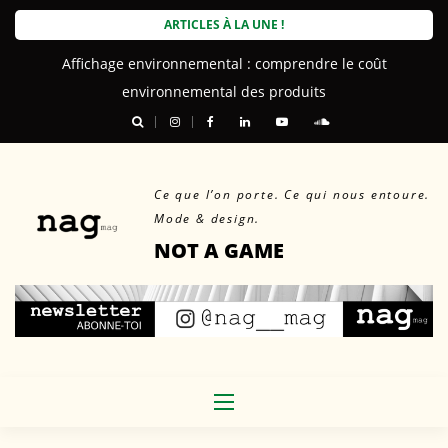
Skip
ARTICLES À LA UNE !
to
Affichage environnemental : comprendre le coût
content
environnemental des produits
Ce que l’on porte. Ce qui nous entoure.
Mode & design.
NOT A GAME