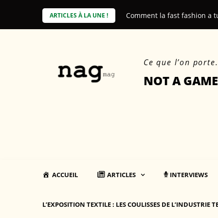
Skip
e coût environnemental des produits
Comment la fast fashion a t
ARTICLES À LA UNE !
to
content
Ce que l’on porte
NOT A GAME
ACCUEIL
ARTICLES
INTERVIEWS
L’EXPOSITION TEXTILE : LES COULISSES DE L’INDUSTRIE T