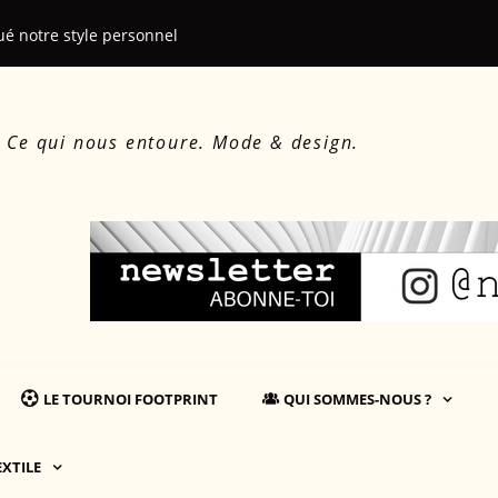
ué notre style personnel
Le beau, le d
. Ce qui nous entoure. Mode & design.
LE TOURNOI FOOTPRINT
QUI SOMMES-NOUS ?
EXTILE