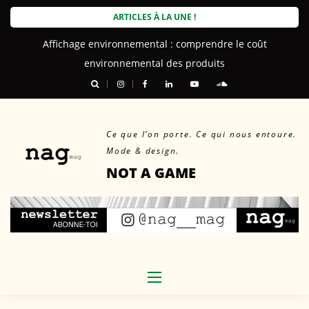
Skip
ARTICLES À LA UNE !
to
Affichage environnemental : comprendre le coût
content
environnemental des produits
Ce que l’on porte. Ce qui nous entoure.
Mode & design.
NOT A GAME