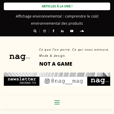
Skip
ARTICLES À LA UNE !
to
Affichage environnemental : comprendre le coût
content
environnemental des produits
Ce que l’on porte. Ce qui nous entoure.
Mode & design.
NOT A GAME