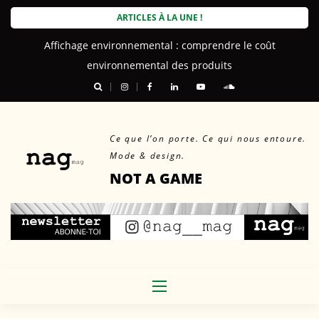
Skip
ARTICLES À LA UNE !
to
Affichage environnemental : comprendre le coût
content
environnemental des produits
Ce que l’on porte. Ce qui nous entoure.
Mode & design.
NOT A GAME