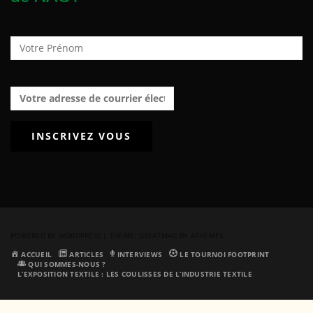
Prénom :
Adresse de courrier électronique :
POWERED BY WORDPRESS
|
THEME:
GREATMAG
BY ATHEMES.
ACCUEIL
ARTICLES
INTERVIEWS
LE TOURNOI FOOTPRINT
QUI SOMMES-NOUS ?
L’EXPOSITION TEXTILE : LES COULISSES DE L’INDUSTRIE TEXTILE