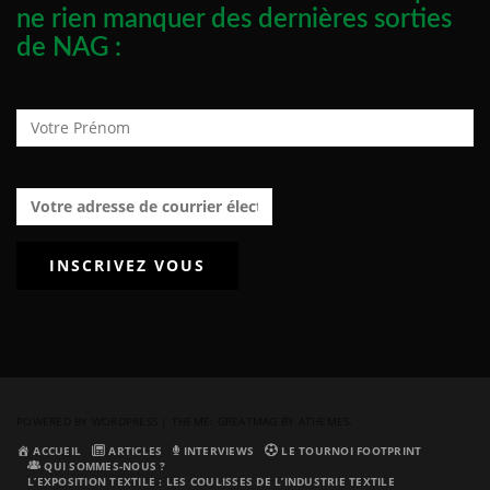
ne rien manquer des dernières sorties
de NAG :
Prénom :
Adresse de courrier électronique :
POWERED BY WORDPRESS
|
THEME:
GREATMAG
BY ATHEMES.
ACCUEIL
ARTICLES
INTERVIEWS
LE TOURNOI FOOTPRINT
QUI SOMMES-NOUS ?
L’EXPOSITION TEXTILE : LES COULISSES DE L’INDUSTRIE TEXTILE