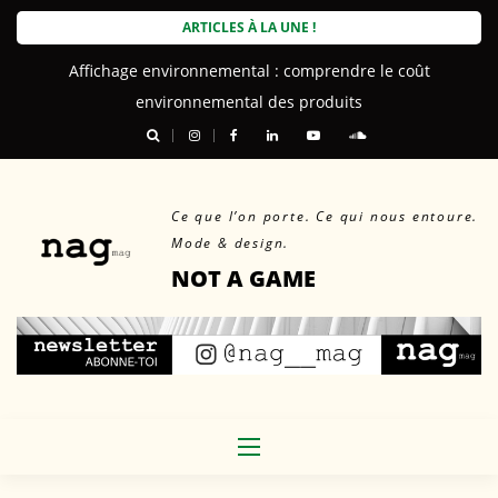
Skip
ARTICLES À LA UNE !
to
Affichage environnemental : comprendre le coût
content
environnemental des produits
Ce que l’on porte. Ce qui nous entoure.
Mode & design.
NOT A GAME