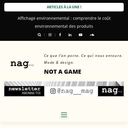
Skip
ARTICLES À LA UNE !
to
Affichage environnemental : comprendre le coût
content
environnemental des produits
Ce que l’on porte. Ce qui nous entoure.
Mode & design.
NOT A GAME