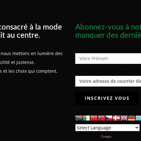
consacré à la mode
Abonnez-vous à not
it au centre.
manquer des derniè
Prénom :
x, nous mettons en lumière des
lité et justesse.
 et les choix qui comptent.
Adresse de courrier électroniq
Powered by
Translate