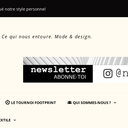
ué notre style personnel
Le beau, le d
. Ce qui nous entoure. Mode & design.
LE TOURNOI FOOTPRINT
QUI SOMMES-NOUS ?
EXTILE