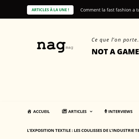
Skip
e coût environnemental des produits
Comment la fast fashion a t
ARTICLES À LA UNE !
to
content
Ce que l’on porte
NOT A GAME
ACCUEIL
ARTICLES
INTERVIEWS
L’EXPOSITION TEXTILE : LES COULISSES DE L’INDUSTRIE T