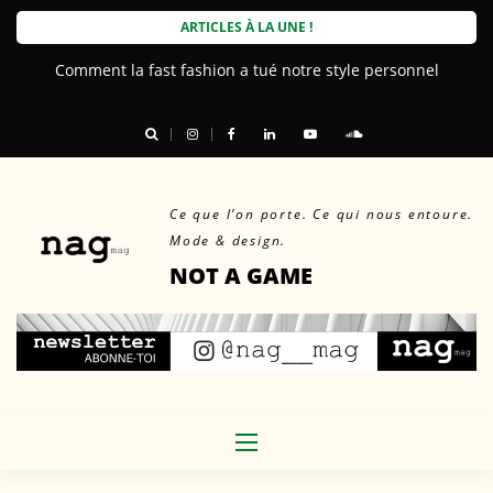
Skip
ARTICLES À LA UNE !
to
Comment la fast fashion a tué notre style personnel
content
Ce que l’on porte. Ce qui nous entoure.
Mode & design.
NOT A GAME