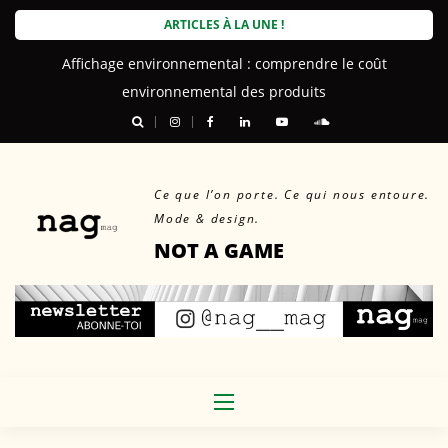
Skip
ARTICLES À LA UNE !
to
Affichage environnemental : comprendre le coût
content
environnemental des produits
Ce que l’on porte. Ce qui nous entoure.
Mode & design.
NOT A GAME