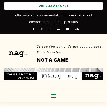
Skip
ARTICLES À LA UNE !
to
Affichage environnemental : comprendre le coût
content
environnemental des produits
Ce que l’on porte. Ce qui nous entoure.
Mode & design.
NOT A GAME