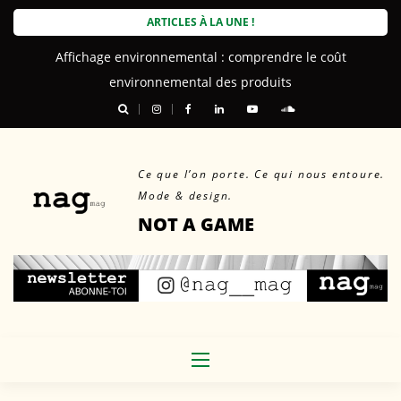
Skip
ARTICLES À LA UNE !
to
Affichage environnemental : comprendre le coût
content
environnemental des produits
Ce que l’on porte. Ce qui nous entoure.
Mode & design.
NOT A GAME