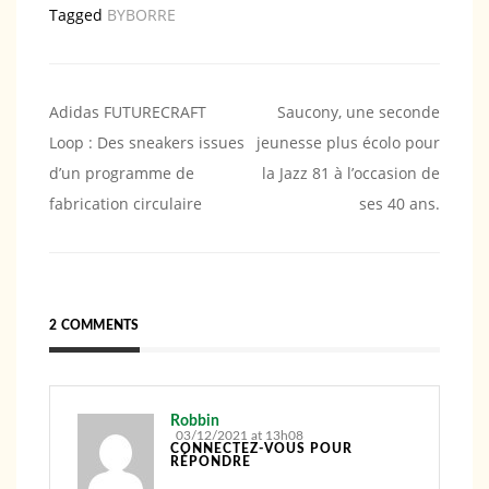
Tagged
BYBORRE
Navigation
Adidas FUTURECRAFT
Saucony, une seconde
Loop : Des sneakers issues
jeunesse plus écolo pour
de
d’un programme de
la Jazz 81 à l’occasion de
l’article
fabrication circulaire
ses 40 ans.
2 COMMENTS
Robbin
03/12/2021 at 13h08
CONNECTEZ-VOUS POUR
RÉPONDRE