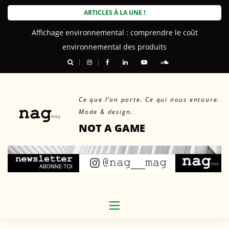
Skip
ARTICLES À LA UNE !
to
Affichage environnemental : comprendre le coût
content
environnemental des produits
Ce que l’on porte. Ce qui nous entoure.
Mode & design.
NOT A GAME