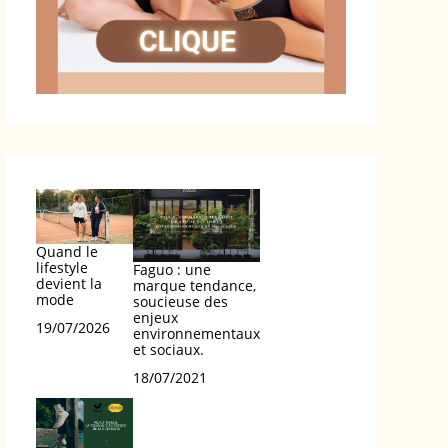
Quand le
lifestyle
Faguo : une
devient la
marque tendance,
mode
soucieuse des
enjeux
Date
19/07/2026
environnementaux
et sociaux.
Date
18/07/2021