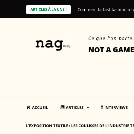
Skip
e coût environnemental des produits
Comment la fast fashion a t
ARTICLES À LA UNE !
to
content
Ce que l’on porte
NOT A GAME
ACCUEIL
ARTICLES
INTERVIEWS
L’EXPOSITION TEXTILE : LES COULISSES DE L’INDUSTRIE T