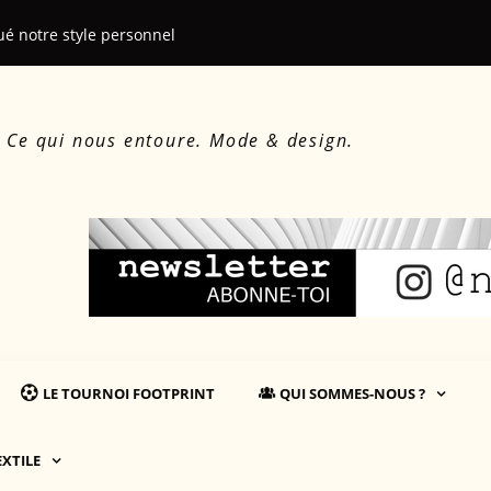
ué notre style personnel
Le beau, le d
. Ce qui nous entoure. Mode & design.
LE TOURNOI FOOTPRINT
QUI SOMMES-NOUS ?
EXTILE