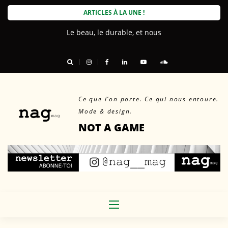
Skip
ARTICLES À LA UNE !
to
Le beau, le durable, et nous
content
Ce que l’on porte. Ce qui nous entoure.
Mode & design.
NOT A GAME