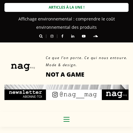
Skip
ARTICLES À LA UNE !
to
Affichage environnemental : comprendre le coût
content
environnemental des produits
Ce que l’on porte. Ce qui nous entoure.
Mode & design.
NOT A GAME