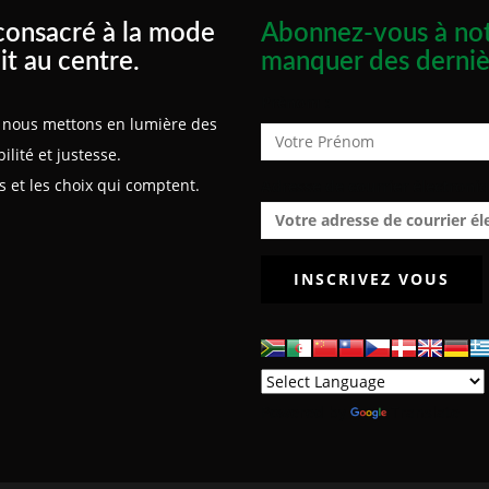
consacré à la mode
Abonnez-vous à not
it au centre.
manquer des derniè
Prénom :
x, nous mettons en lumière des
lité et justesse.
 et les choix qui comptent.
Adresse de courrier électroniq
Powered by
Translate