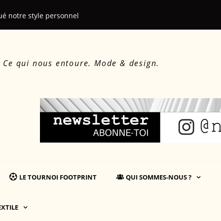
ué notre style personnel
Le beau, le d
. Ce qui nous entoure. Mode & design.
LE TOURNOI FOOTPRINT
QUI SOMMES-NOUS ?
EXTILE