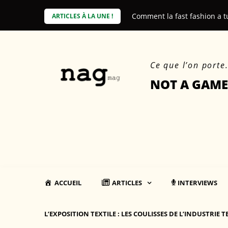
Skip
e coût environnemental des produits
Comment la fast fashion a t
ARTICLES À LA UNE !
to
content
Ce que l’on porte
NOT A GAME
ACCUEIL
ARTICLES
INTERVIEWS
L’EXPOSITION TEXTILE : LES COULISSES DE L’INDUSTRIE T