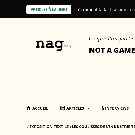
Skip
e coût environnemental des produits
Comment la fast fashion a t
ARTICLES À LA UNE !
to
content
Ce que l’on porte
NOT A GAME
ACCUEIL
ARTICLES
INTERVIEWS
L’EXPOSITION TEXTILE : LES COULISSES DE L’INDUSTRIE T