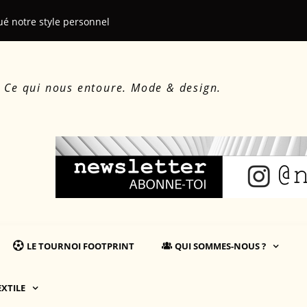
ué notre style personnel
Le beau, le d
. Ce qui nous entoure. Mode & design.
LE TOURNOI FOOTPRINT
QUI SOMMES-NOUS ?
EXTILE