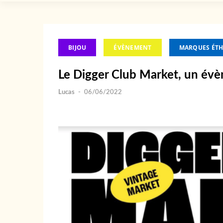
BIJOU
ÉVÈNEMENT
MARQUES ÉTH
Le Digger Club Market, un évè
Lucas
-
06/06/2022