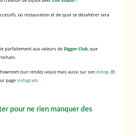
la création de bijoux avec
Loe Studio
!
essifs, où restauration et de quoi se désaltérer sera
 lie parfaitement aux valeurs de
Digger Club
, que
prochain.
showroom (sur rendez-vous) mais aussi sur son
eshop
. Et
eur page
instagram
.
er pour ne rien manquer des