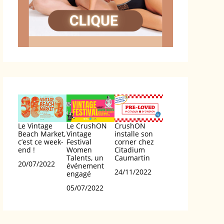
Le Vintage
Le CrushON
CrushON
Beach Market,
Vintage
installe son
c’est ce week-
Festival
corner chez
end !
Women
Citadium
Talents, un
Caumartin
Date
20/07/2022
événement
Date
24/11/2022
engagé
Date
05/07/2022