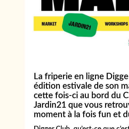
La friperie en ligne Digg
édition estivale de son m
cette fois-ci au bord du C
Jardin21 que vous retro
moment à la fois fun et d
Digger Club, qu’est-ce que c’es