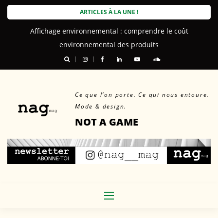
Skip
ARTICLES À LA UNE !
to
Affichage environnemental : comprendre le coût
content
environnemental des produits
Ce que l’on porte. Ce qui nous entoure.
Mode & design.
NOT A GAME