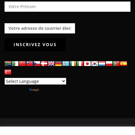
Adresse de courrier électronique :
Powered by
Translate
POWERED BY WORDPRESS
|
THEME:
GREATMAG
BY ATHEMES.