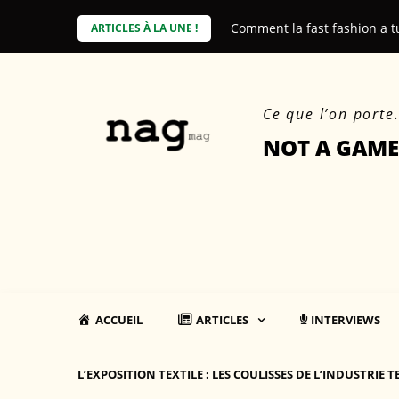
Skip
e coût environnemental des produits
Comment la fast fashion a t
ARTICLES À LA UNE !
to
content
Ce que l’on porte
NOT A GAME
ACCUEIL
ARTICLES
INTERVIEWS
L’EXPOSITION TEXTILE : LES COULISSES DE L’INDUSTRIE T