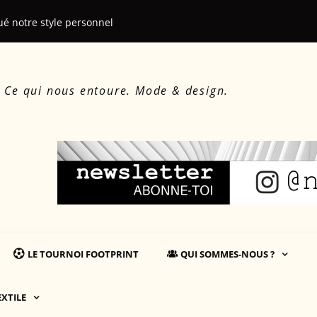
ué notre style personnel
Le beau, le d
. Ce qui nous entoure. Mode & design.
LE TOURNOI FOOTPRINT
QUI SOMMES-NOUS ?
EXTILE