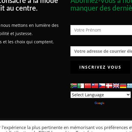
consacré à la mode
Abonnez-vous à not
it au centre.
manquer des derniè
Prénom :
x, nous mettons en lumière des
lité et justesse.
 et les choix qui comptent.
Adresse de courrier électroniq
Powered by
Translate
r l'expérience la plus pertinente en mémorisant vos préférences e