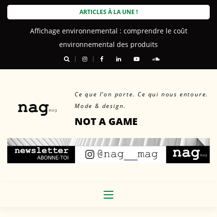
Skip
ARTICLES À LA UNE !
to
Affichage environnemental : comprendre le coût
content
environnemental des produits
Ce que l’on porte. Ce qui nous entoure.
Mode & design.
NOT A GAME