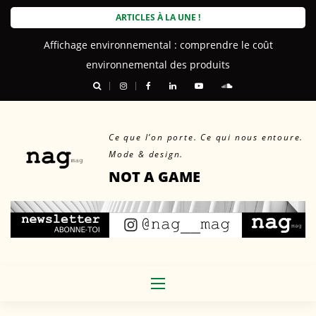
Skip
ARTICLES À LA UNE !
to
Affichage environnemental : comprendre le coût
content
environnemental des produits
Ce que l’on porte. Ce qui nous entoure.
Mode & design.
NOT A GAME