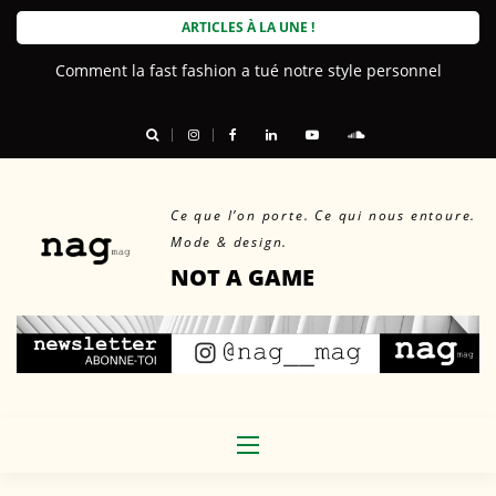
Skip
ARTICLES À LA UNE !
to
Comment la fast fashion a tué notre style personnel
content
Ce que l’on porte. Ce qui nous entoure.
Mode & design.
NOT A GAME