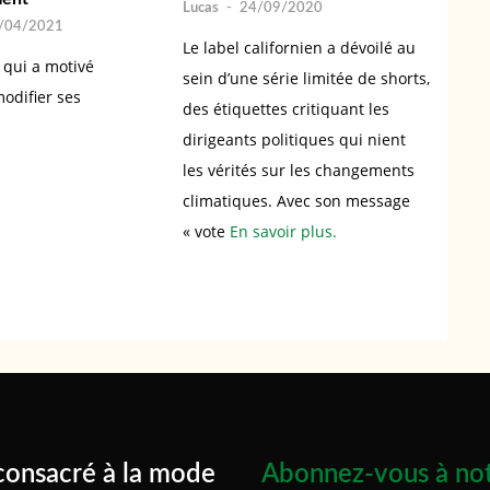
Lucas
-
24/09/2020
/04/2021
Le label californien a dévoilé au
 qui a motivé
sein d’une série limitée de shorts,
odifier ses
des étiquettes critiquant les
dirigeants politiques qui nient
les vérités sur les changements
climatiques. Avec son message
« vote
En savoir plus.
consacré à la mode
Abonnez-vous à not