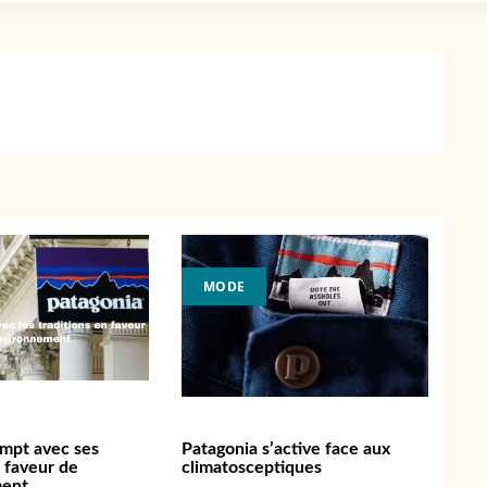
MODE
ompt avec ses
Patagonia s’active face aux
n faveur de
climatosceptiques
ment