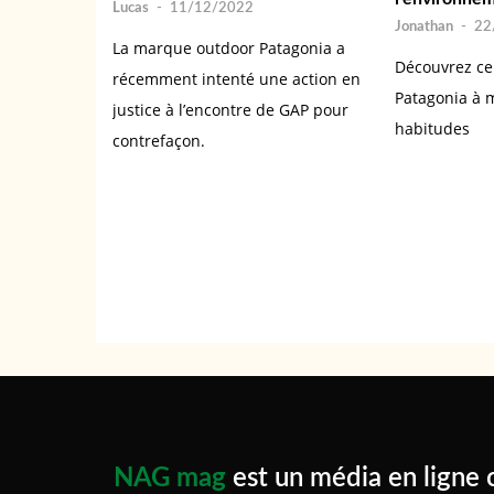
Lucas
-
11/12/2022
Jonathan
-
22
La marque outdoor Patagonia a
Découvrez ce
récemment intenté une action en
Patagonia à m
justice à l’encontre de GAP pour
habitudes
contrefaçon.
NAG mag
est un média en ligne 