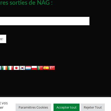
res sorties de NAG :
ue :
t vos
ter
Paramètres Cookies
Accepter tout
Rejeter Tout