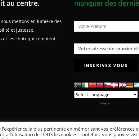
it au centre.
manquer des derniè
Prénom :
x, nous mettons en lumière des
lité et justesse.
 et les choix qui comptent.
Adresse de courrier électroniq
Powered by
Translate
r l'expérience la plus pertinente en mémorisant vos préférences e
ez à l'utilisation de TOUS les cookies. Toutefois, vous pouvez visi