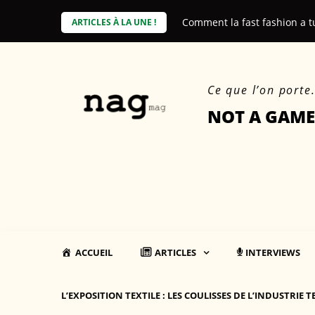
Skip
e coût environnemental des produits
Comment la fast fashion a t
ARTICLES À LA UNE !
to
content
Ce que l’on porte
NOT A GAME
ACCUEIL
ARTICLES
INTERVIEWS
L’EXPOSITION TEXTILE : LES COULISSES DE L’INDUSTRIE T