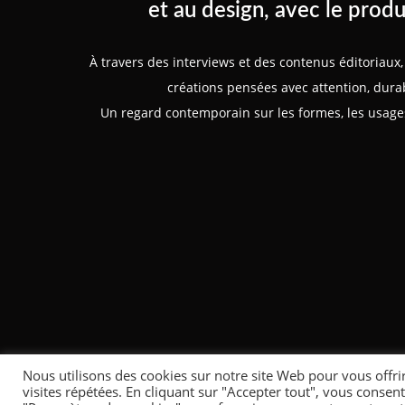
et au design, avec le produ
À travers des interviews et des contenus éditoriau
créations pensées avec attention, durabi
Un regard contemporain sur les formes, les usages
Nous utilisons des cookies sur notre site Web pour vous offri
visites répétées. En cliquant sur "Accepter tout", vous consent
POWERED BY WORDPRESS
|
THEME:
GREATMAG
BY ATHEMES.