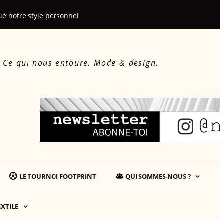
ué notre style personnel
Le beau, le d
. Ce qui nous entoure. Mode & design.
LE TOURNOI FOOTPRINT
QUI SOMMES-NOUS ?
EXTILE