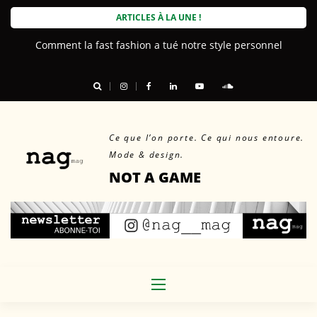
Skip
ARTICLES À LA UNE !
to
Comment la fast fashion a tué notre style personnel
content
Ce que l’on porte. Ce qui nous entoure.
Mode & design.
NOT A GAME