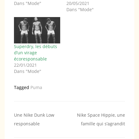
Dans "Mode"
20/05/2021
Dans "Mode"
Superdry, les débuts
d’un virage
écoresponsable
22/01/2021
Dans "Mode"
Tagged
Puma
Navigation
Une Nike Dunk Low
Nike Space Hippie, une
responsable
famille qui s’agrandit
de
l’article