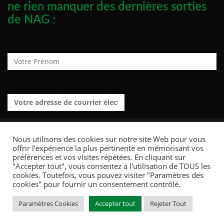
ne rien manquer des dernières sorties
de NAG :
Prénom :
Adresse de courrier électronique :
Nous utilisons des cookies sur notre site Web pour vous
offrir l'expérience la plus pertinente en mémorisant vos
préférences et vos visites répétées. En cliquant sur
"Accepter tout", vous consentez à l'utilisation de TOUS les
cookies. Toutefois, vous pouvez visiter "Paramètres des
cookies" pour fournir un consentement contrôlé.
Paramètres Cookies
Accepter tout
Rejeter Tout
POWERED BY WORDPRESS
|
THEME:
GREATMAG
BY ATHEMES.
ACCUEIL
ARTICLES
INTERVIEWS
LE TOURNOI FOOTPRINT