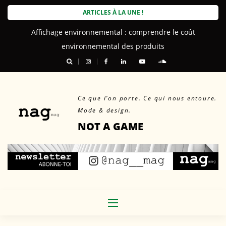
Skip
ARTICLES À LA UNE !
to
Affichage environnemental : comprendre le coût
content
environnemental des produits
Ce que l’on porte. Ce qui nous entoure.
Mode & design.
NOT A GAME