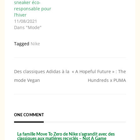
sneaker éco-
responsable pour
l’hiver
11/08/2021
Dans "Mode"
Tagged
Nike
Navigation
Des classiques Adidas à la
« A Hopeful Future » : The
mode Vegan
Hundreds x PUMA
de
l’article
ONE COMMENT
La famille Move To Zero de Nike s’agrandit avec des
classiques aux matières recyclés – Not A Game