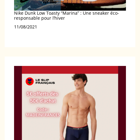
Nike Dunk Low Toasty “Marina” : Une sneaker éco-
responsable pour l’hiver
Date
11/08/2021