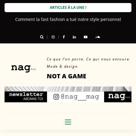
Skip
ARTICLES À LA UNE !
to
Comment la fast fashion a tué notre style personnel
content
Ce que l’on porte. Ce qui nous entoure.
Mode & design.
NOT A GAME