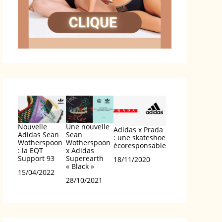
Nouvelle
Une nouvelle
Adidas x Prada
Adidas Sean
Sean
: une skateshoe
Wotherspoon
Wotherspoon
écoresponsable
: la EQT
x Adidas
Support 93
Superearth
Date
18/11/2020
« Black »
Date
15/04/2022
Date
28/10/2021