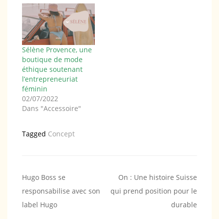
Sélène Provence, une
boutique de mode
éthique soutenant
l’entrepreneuriat
féminin
02/07/2022
Dans "Accessoire"
Tagged
Concept
Navigation
Hugo Boss se
On : Une histoire Suisse
responsabilise avec son
qui prend position pour le
de
label Hugo
durable
l’article