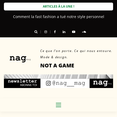
Skip
ARTICLES À LA UNE !
to
Comment la fast fashion a tué notre style personnel
content
Ce que l’on porte. Ce qui nous entoure.
Mode & design.
NOT A GAME