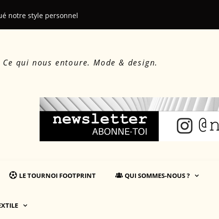
ué notre style personnel
Le beau, le d
. Ce qui nous entoure. Mode & design.
LE TOURNOI FOOTPRINT
QUI SOMMES-NOUS ?
EXTILE