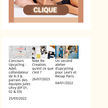
Concours
Nike Re-
Un second
Upcycling :
Creation,
atelier
Adel,
qu’est ce que
d’upcycling
cofondateur
c’est ?
pour Levi’s et
de A-3 &
Resap Paris
Date
26/07/2023
parrain des
Date
04/01/2022
équipes Jules
Uhry (EP 01,
02 & 03)
Date
25/03/2022