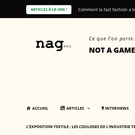
Skip
e coût environnemental des produits
Comment la fast fashion a t
ARTICLES À LA UNE !
to
content
Ce que l’on porte
NOT A GAME
ACCUEIL
ARTICLES
INTERVIEWS
L’EXPOSITION TEXTILE : LES COULISSES DE L’INDUSTRIE T