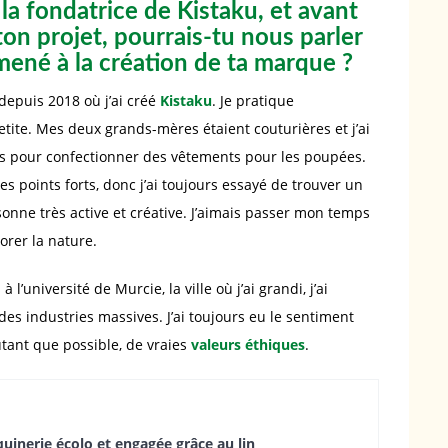
 la fondatrice de Kistaku, et avant
on projet, pourrais-tu nous parler
 mené à la création de ta marque ?
e depuis 2018 où j’ai créé
Kistaku
. Je pratique
tite. Mes deux grands-mères étaient couturières et j’ai
stes pour confectionner des vêtements pour les poupées.
es points forts, donc j’ai toujours essayé de trouver un
sonne très active et créative. J’aimais passer mon temps
lorer la nature.
 l’université de Murcie, la ville où j’ai grandi, j’ai
s industries massives. J’ai toujours eu le sentiment
 autant que possible, de vraies
valeurs éthiques
.
uinerie écolo et engagée grâce au lin