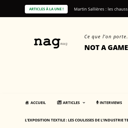
Skip
Martin Sallières : les chaus
Le beau, le durable, et nous
ARTICLES À LA UNE !
to
content
Ce que l’on porte
NOT A GAME
ACCUEIL
ARTICLES
INTERVIEWS
L’EXPOSITION TEXTILE : LES COULISSES DE L’INDUSTRIE T