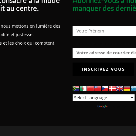
consacré à la mode
Abonnez-vous à not
it au centre.
manquer des derniè
Prénom :
x, nous mettons en lumière des
lité et justesse.
 et les choix qui comptent.
Adresse de courrier électroniq
Powered by
Translate