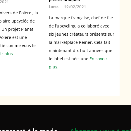
/2021
Lucas
-
19/02/2021
nivers de Polère , la
La marque française, chef de file
laire upcyclée de
de l’upcycling, a collaboré avec
! Un projet Planet
six jeunes créateurs présents sur
olère est une
la marketplace Reiner. Cela fait
itié comme vous le
maintenant dix-huit années que
ir plus.
le label est née, une
En savoir
plus.