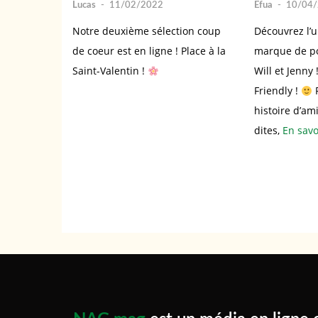
Lucas
-
11/02/2022
Efua
-
10/04
Notre deuxième sélection coup
Découvrez l’u
de coeur est en ligne ! Place à la
marque de po
Saint-Valentin !
Will et Jenny 
Friendly !
P
histoire d’am
dites,
En savo