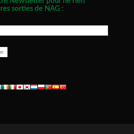
re Newsletter pour ne rien
res sorties de NAG :
ue :