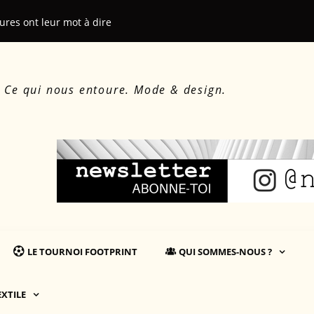
sures ont leur mot à dire
Affichage en
. Ce qui nous entoure. Mode & design.
LE TOURNOI FOOTPRINT
QUI SOMMES-NOUS ?
EXTILE