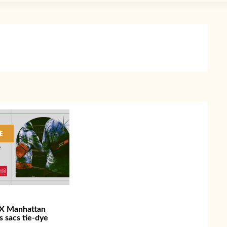
E
 X Manhattan
s sacs tie-dye