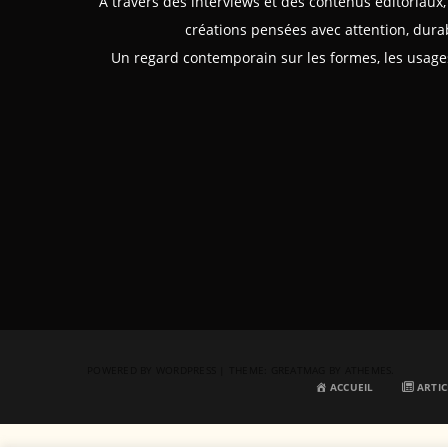
À travers des interviews et des contenus éditoriau
créations pensées avec attention, durabi
Un regard contemporain sur les formes, les usages
POWERED BY WORDPRESS
|
THEME:
GREATMAG
BY ATHEMES.
ACCUEIL
ARTIC