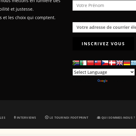
x, nous mettons en lumière des
lité et justesse.
 et les choix qui comptent.
Adresse de courrier électroniq
Powered by
Translate
LES
INTERVIEWS
LE TOURNOI FOOTPRINT
QUI SOMMES-NOUS ?