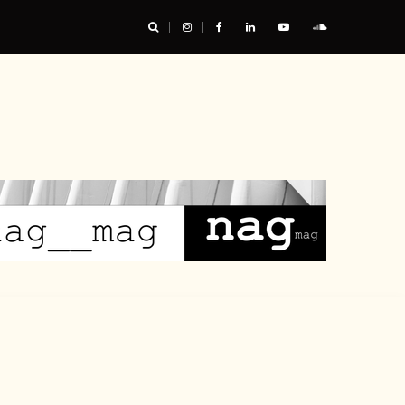
res : les chaussures ont leur mot à dire