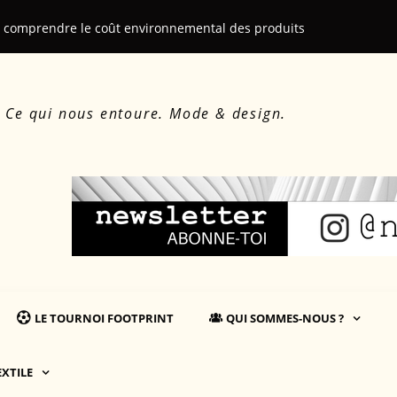
: comprendre le coût environnemental des produits
Martin Salliè
. Ce qui nous entoure. Mode & design.
LE TOURNOI FOOTPRINT
QUI SOMMES-NOUS ?
EXTILE