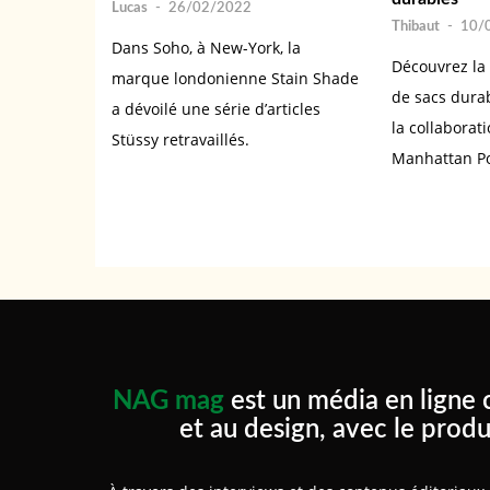
Lucas
-
26/02/2022
Thibaut
-
10/
Dans Soho, à New-York, la
Découvrez la 
marque londonienne Stain Shade
de sacs durab
a dévoilé une série d’articles
la collaborat
Stüssy retravaillés.
Manhattan Po
NAG mag
est un média en ligne 
et au design, avec le produ