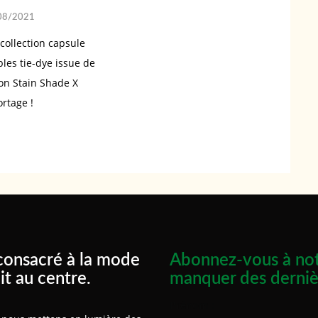
08/2021
collection capsule
les tie-dye issue de
ion Stain Shade X
rtage !
consacré à la mode
Abonnez-vous à not
it au centre.
manquer des derniè
Prénom :