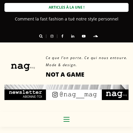
Skip
ARTICLES À LA UNE !
to
Comment la fast fashion a tué notre style personnel
content
Ce que l’on porte. Ce qui nous entoure.
Mode & design.
NOT A GAME