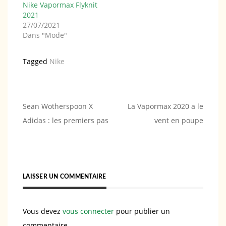
Nike Vapormax Flyknit
2021
27/07/2021
Dans "Mode"
Tagged
Nike
Navigation
Sean Wotherspoon X
La Vapormax 2020 a le
Adidas : les premiers pas
vent en poupe
de
l’article
LAISSER UN COMMENTAIRE
Vous devez
vous connecter
pour publier un
commentaire.