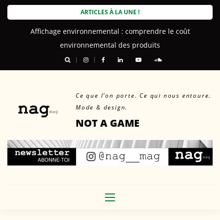
Skip
ARTICLES À LA UNE !
to
Affichage environnemental : comprendre le coût
content
environnemental des produits
Ce que l’on porte. Ce qui nous entoure.
Mode & design.
NOT A GAME