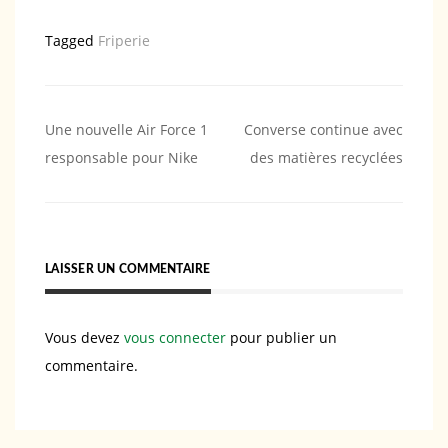
Tagged
Friperie
Navigation
Une nouvelle Air Force 1
Converse continue avec
responsable pour Nike
des matières recyclées
de
l’article
LAISSER UN COMMENTAIRE
Vous devez
vous connecter
pour publier un
commentaire.