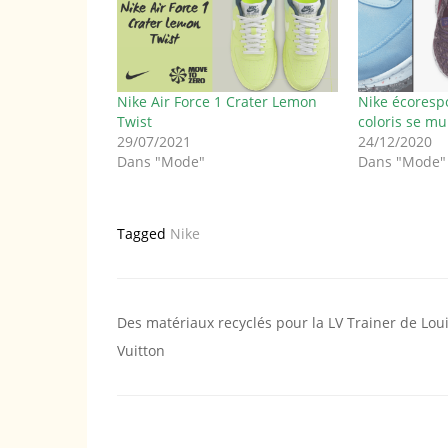
Nike Air Force 1 Crater Lemon
Nike écorespo
Twist
coloris se mul
29/07/2021
24/12/2020
Dans "Mode"
Dans "Mode"
Tagged
Nike
Navigation
Des matériaux recyclés pour la LV Trainer de Lou
Vuitton
de
l’article