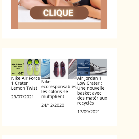
Nike Air Force
Air Jordan 1
Nike
1 Crater
Low Crater :
écoresponsables,
Lemon Twist
Une nouvelle
les coloris se
basket avec
multiplient
Date
29/07/2021
des matériaux
recyclés
Date
24/12/2020
Date
17/09/2021