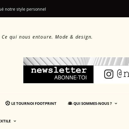
ué notre style personnel
Le beau, le d
. Ce qui nous entoure. Mode & design.
LE TOURNOI FOOTPRINT
QUI SOMMES-NOUS ?
EXTILE