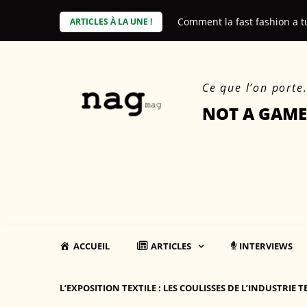
Skip
e coût environnemental des produits
Comment la fast fashion a t
ARTICLES À LA UNE !
to
content
Ce que l’on porte
NOT A GAME
ACCUEIL
ARTICLES
INTERVIEWS
L’EXPOSITION TEXTILE : LES COULISSES DE L’INDUSTRIE T