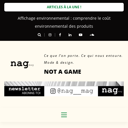
Skip
ARTICLES À LA UNE !
to
Affichage environnemental : comprendre le coût
content
environnemental des produits
Ce que l’on porte. Ce qui nous entoure.
Mode & design.
NOT A GAME