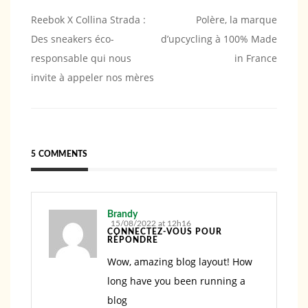
Navigation
Reebok X Collina Strada :
Polère, la marque
Des sneakers éco-
d’upcycling à 100% Made
de
responsable qui nous
in France
l’article
invite à appeler nos mères
5 COMMENTS
Brandy
15/08/2022 at 12h16
CONNECTEZ-VOUS POUR
RÉPONDRE
Wow, amazing blog layout! How
long have you been running a
blog