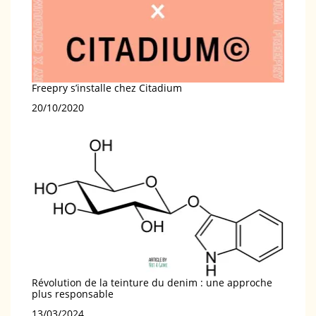
Freepry s’installe chez Citadium
Date
20/10/2020
Révolution de la teinture du denim : une approche
plus responsable
Date
13/03/2024