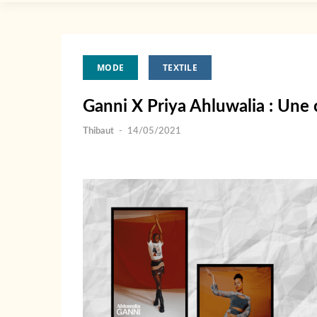
MODE
TEXTILE
Ganni X Priya Ahluwalia : Une
Thibaut
-
14/05/2021