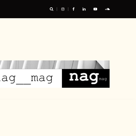
res : les chaussures ont leur mot à dire