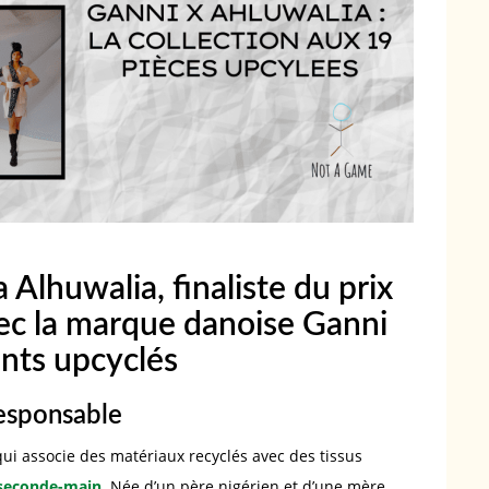
a Alhuwalia, finaliste du prix
c la marque danoise Ganni
nts upcyclés
responsable
qui associe des matériaux recyclés avec des tissus
seconde-main
. Née d’un père nigérien et d’une mère