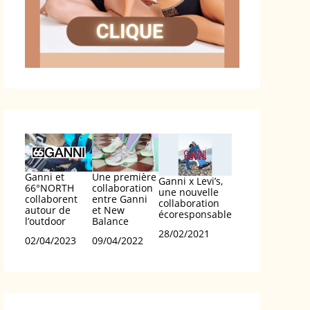
Ganni et
Une première
Ganni x Levi’s,
66°NORTH
collaboration
une nouvelle
collaborent
entre Ganni
collaboration
autour de
et New
écoresponsable
l’outdoor
Balance
Date
28/02/2021
Date
02/04/2023
Date
09/04/2022