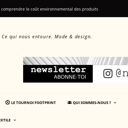
: comprendre le coût environnemental des produits
Martin Salliè
. Ce qui nous entoure. Mode & design.
LE TOURNOI FOOTPRINT
QUI SOMMES-NOUS ?
EXTILE