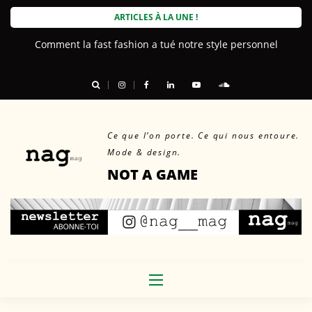
Skip
ARTICLES À LA UNE !
to
Comment la fast fashion a tué notre style personnel
content
Ce que l’on porte. Ce qui nous entoure.
Mode & design.
NOT A GAME