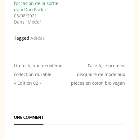
l’occasion de la sortie
du « Duo Pack »
03/08/2021
Dans "Mode"
Tagged
Adidas
Navigation
Lifetech, une deuxième
Face A, le premier
collection durable
disquaire de mode aux
de
« Edition 02 »
pièces en coton bio vegan
l’article
ONE COMMENT