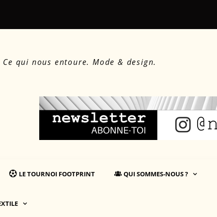
: comprendre le coût environnemental des produits
Martin Salliè
. Ce qui nous entoure. Mode & design.
LE TOURNOI FOOTPRINT
QUI SOMMES-NOUS ?
EXTILE