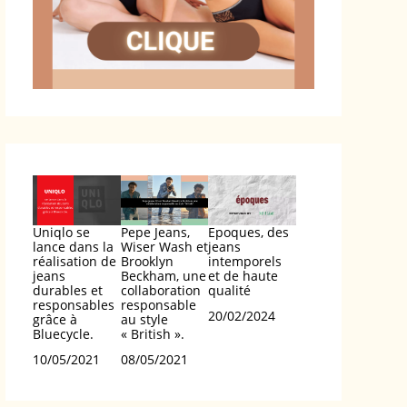
Uniqlo se
Pepe Jeans,
Epoques, des
lance dans la
Wiser Wash et
jeans
réalisation de
Brooklyn
intemporels
jeans
Beckham, une
et de haute
durables et
collaboration
qualité
responsables
responsable
Date
20/02/2024
grâce à
au style
Bluecycle.
« British ».
Date
10/05/2021
Date
08/05/2021