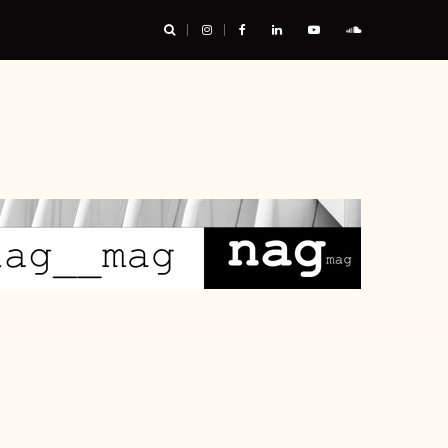
res : les chaussures ont leur mot à dire