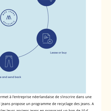
met à l’entreprise néerlandaise de s’inscrire dans une
d Jeans propose un programme de recyclage des jeans. A
ycler leurs anciens jeans en proposant un bon de 10 €