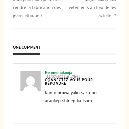
rendre la fabrication des
vêtements au lieu de les
de
jeans éthique ?
acheter ?
l’article
ONE COMMENT
Kenmeinakenja
11/07/2021 at 17h41
CONNECTEZ-VOUS POUR
RÉPONDRE
Kanto-orowa-yaku-saku-no-
arankep-shinep-ka-isam