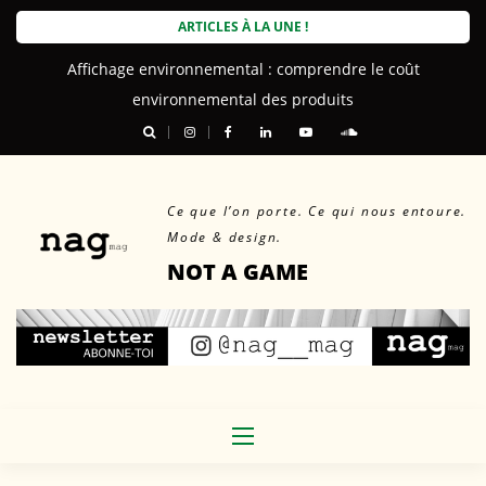
Skip
ARTICLES À LA UNE !
to
Martin Sallières : les chaussures ont leur mot à dire
Affichage environnemental : comprendre le coût
content
environnemental des produits
Ce que l’on porte. Ce qui nous entoure.
Mode & design.
NOT A GAME