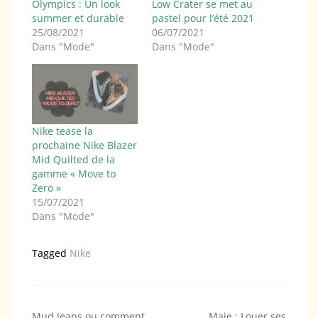
Olympics : Un look
Low Crater se met au
summer et durable
pastel pour l’été 2021
25/08/2021
06/07/2021
Dans "Mode"
Dans "Mode"
Nike tease la
prochaine Nike Blazer
Mid Quilted de la
gamme « Move to
Zero »
15/07/2021
Dans "Mode"
Tagged
Nike
Navigation
Mud Jeans ou comment
Maje : Louer ses