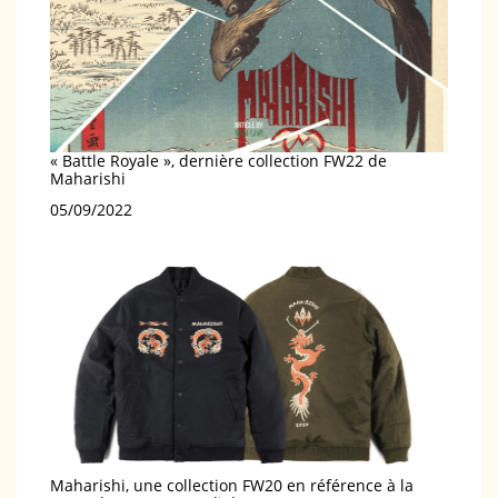
« Battle Royale », dernière collection FW22 de
Maharishi
Date
05/09/2022
Maharishi, une collection FW20 en référence à la