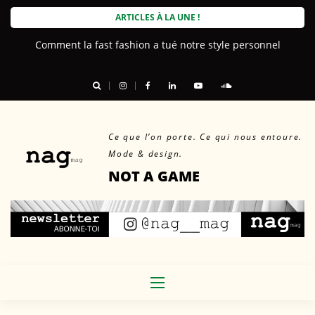
Skip
ARTICLES À LA UNE !
to
Comment la fast fashion a tué notre style personnel
Le beau, le durable, et nous
content
Ce que l’on porte. Ce qui nous entoure.
Mode & design.
NOT A GAME