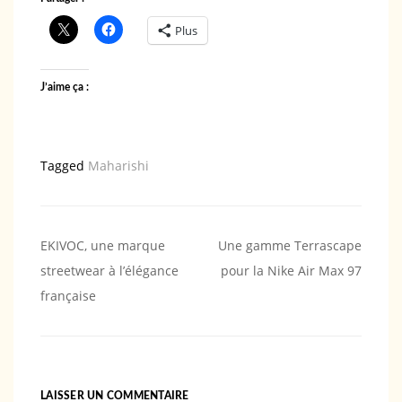
Plus
J’aime ça :
Tagged
Maharishi
Navigation
EKIVOC, une marque
Une gamme Terrascape
streetwear à l’élégance
pour la Nike Air Max 97
de
française
l’article
LAISSER UN COMMENTAIRE