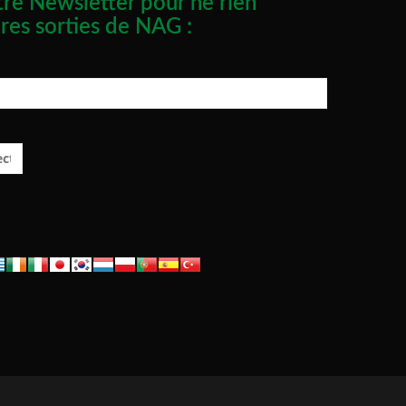
re Newsletter pour ne rien
res sorties de NAG :
ue :