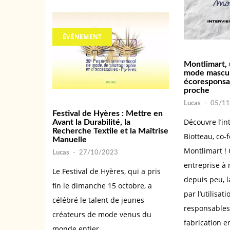
ÉVÈNEMENT
Montlimart,
mode mascu
écoresponsab
proche
Lucas
-
05/11
Festival de Hyères : Mettre en
Découvre l’in
Avant la Durabilité, la
Recherche Textile et la Maîtrise
Biotteau, co-
Manuelle
Montlimart ! 
Lucas
-
27/10/2023
entreprise à 
Le Festival de Hyères, qui a pris
depuis peu, 
fin le dimanche 15 octobre, a
par l’utilisat
célébré le talent de jeunes
responsables
créateurs de mode venus du
fabrication e
monde entier.