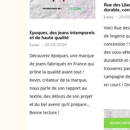
Rue des Lilas
durable, conf
Lucas
-
23/02
Voici Rue des
Epoques, des jeans intemporels
de lingerie q
et de haute qualité
concession ! 
Lucas
-
20/02/2024
des sous-vête
Découvrez époques, une marque
durabilité et
de jeans fabriqués en France qui
trouverez pa
prône la qualité avant tout !
campagne de
Kevin, créateur de la marque,
en cours ! On
nous parle de son rapport au
textile, des débuts de son projet
et du bel avenir qu’il prépare…
Bonne lecture !
ASSOCIAT