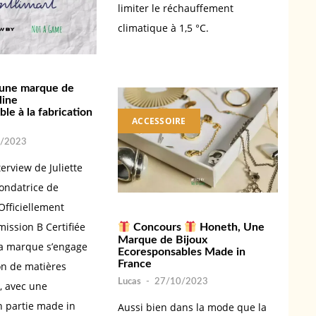
limiter le réchauffement
climatique à 1,5 °C.
 une marque de
line
le à la fabrication
ACCESSOIRE
/2023
terview de Juliette
fondatrice de
Officiellement
mission B Certifiée
Concours
Honeth, Une
Marque de Bijoux
la marque s’engage
Ecoresponsables Made in
France
ion de matières
Lucas
-
27/10/2023
, avec une
n partie made in
Aussi bien dans la mode que la