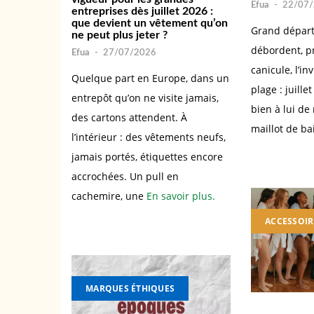
Efua
-
22/07
entreprises dès juillet 2026 :
que devient un vêtement qu’on
Grand départ,
ne peut plus jeter ?
débordent, p
Efua
-
27/07/2026
canicule, l’inv
Quelque part en Europe, dans un
plage : juille
entrepôt qu’on ne visite jamais,
bien à lui de
des cartons attendent. À
maillot de b
l’intérieur : des vêtements neufs,
jamais portés, étiquettes encore
accrochées. Un pull en
cachemire, une
En savoir plus.
ACCESSOIR
MARQUES ÉTHIQUES