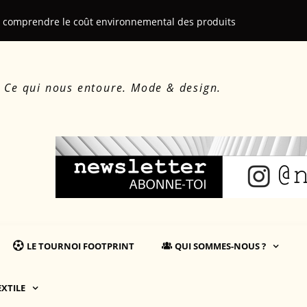
: comprendre le coût environnemental des produits
Martin Salliè
. Ce qui nous entoure. Mode & design.
LE TOURNOI FOOTPRINT
QUI SOMMES-NOUS ?
EXTILE