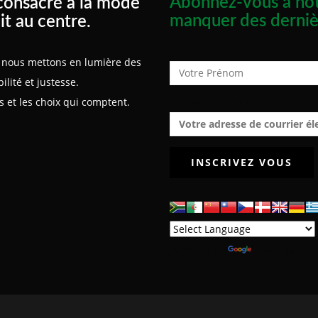
consacré à la mode
Abonnez-vous à not
it au centre.
manquer des derniè
Prénom :
x, nous mettons en lumière des
lité et justesse.
 et les choix qui comptent.
Adresse de courrier électroniq
Powered by
Translate