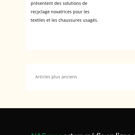
présentent des solutions de
recyclage novatrices pour les
textiles et les chaussures usagés.
Navigation
Articles plus anciens
des
articles