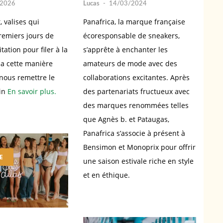
/2026
Lucas
-
14/03/2024
 valises qui
Panafrica, la marque française
remiers jours de
écoresponsable de sneakers,
itation pour filer à la
s’apprête à enchanter les
t a cette manière
amateurs de mode avec des
 nous remettre le
collaborations excitantes. Après
ain
En savoir plus.
des partenariats fructueux avec
des marques renommées telles
que Agnès b. et Pataugas,
Panafrica s’associe à présent à
Bensimon et Monoprix pour offrir
E
une saison estivale riche en style
et en éthique.