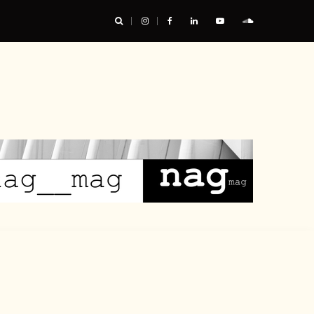
res : les chaussures ont leur mot à dire