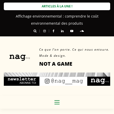
Skip
ARTICLES À LA UNE !
to
Affichage environnemental : comprendre le coût
content
environnemental des produits
Ce que l’on porte. Ce qui nous entoure.
Mode & design.
NOT A GAME