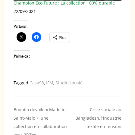
Champion Eco Future : La collection 100% durable
Date
22/09/2021
Partager :
Plus
J’aime ça :
Tagged
Casa93
,
IFM
,
Studio Lausié
Navigation
Bonobo dévoile « Made in
Crise sociale au
Saint-Malo », une
Bangladesh, l’industrie
de
collection en collaboration
textile en tension
l’article
avec 3DTex