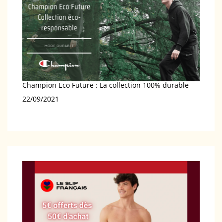
Champion Eco Future : La collection 100% durable
Date
22/09/2021