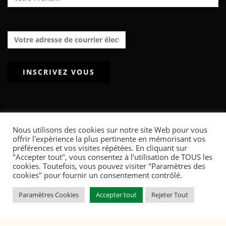
Adresse de courrier électronique :
Nous utilisons des cookies sur notre site Web pour vous
offrir l'expérience la plus pertinente en mémorisant vos
POWERED BY WORDPRESS
|
THEME:
GREATMAG
BY ATHEMES.
préférences et vos visites répétées. En cliquant sur
"Accepter tout", vous consentez à l'utilisation de TOUS les
ACCUEIL
ARTICLES
INTERVIEWS
LE TOURNOI FOOTPRINT
cookies. Toutefois, vous pouvez visiter "Paramètres des
QUI SOMMES-NOUS ?
L’EXPOSITION TEXTILE : LES COULISSES DE L’INDUSTRIE TEXTILE
cookies" pour fournir un consentement contrôlé.
Paramètres Cookies
Accepter tout
Rejeter Tout