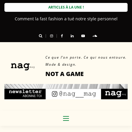
Skip
ARTICLES À LA UNE !
to
Comment la fast fashion a tué notre style personnel
content
Ce que l’on porte. Ce qui nous entoure.
Mode & design.
NOT A GAME