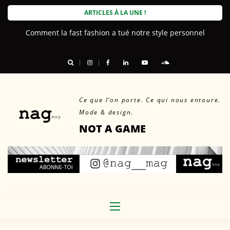
Skip
ARTICLES À LA UNE !
to
Comment la fast fashion a tué notre style personnel
content
Ce que l’on porte. Ce qui nous entoure.
Mode & design.
NOT A GAME