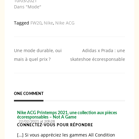
10/03/2021
Dans "Mode"
Tagged
FW20
,
Nike
,
Nike ACG
Navigation
Une mode durable, oui
Adidas x Prada : une
mais à quel prix ?
skateshoe écoresponsable
de
l’article
ONE COMMENT
Nike ACG Printemps 2021, une collection aux pièces
écoresponsables – Not A Game
22/02/2021 at 20h28
CONNECTEZ-VOUS POUR RÉPONDRE
[…] Si vous appréciez les gammes All Condition