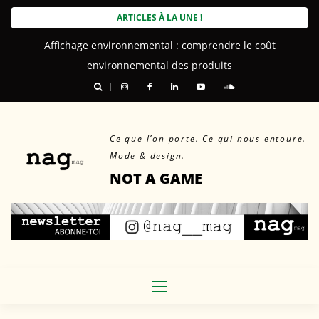
Skip
ARTICLES À LA UNE !
to
Affichage environnemental : comprendre le coût
content
environnemental des produits
Ce que l’on porte. Ce qui nous entoure.
Mode & design.
NOT A GAME