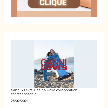
Ganni x Levi’s, une nouvelle collaboration
écoresponsable
Date
28/02/2021