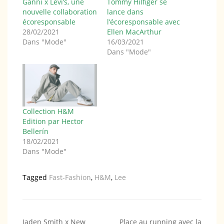
Ganni x Levi’s, une
Tommy Hilfiger se
nouvelle collaboration
lance dans
écoresponsable
l’écoresponsable avec
28/02/2021
Ellen MacArthur
Dans "Mode"
16/03/2021
Dans "Mode"
Collection H&M
Edition par Hector
Bellerín
18/02/2021
Dans "Mode"
Tagged
Fast-Fashion
,
H&M
,
Lee
Navigation
Jaden Smith x New
Place au running avec la