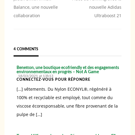
Balance, une nouvelle
nouvelle Adidas
de
collaboration
Ultraboost 21
l’article
4 COMMENTS
Benetton, une boutique ecofriendly et des engagements
environnementaux en progrès – Not A Game
18/03/2021 at 13h13
CONNECTEZ-VOUS POUR RÉPONDRE
[…] vêtements. Du Nylon ECONYL®️, régénéré à
100% et recyclable est employé, tout comme du
viscose écoresponsable, une fibre provenant de la
pulpe de […]