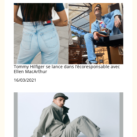
Tommy Hilfiger se lance dans l’écoresponsable avec
Ellen MacArthur
Date
16/03/2021