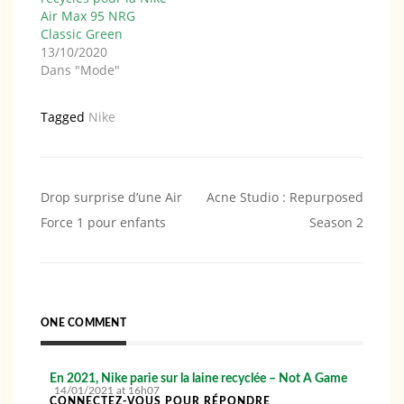
Air Max 95 NRG
Classic Green
13/10/2020
Dans "Mode"
Tagged
Nike
Navigation
Drop surprise d’une Air
Acne Studio : Repurposed
Force 1 pour enfants
Season 2
de
l’article
ONE COMMENT
En 2021, Nike parie sur la laine recyclée – Not A Game
14/01/2021 at 16h07
CONNECTEZ-VOUS POUR RÉPONDRE