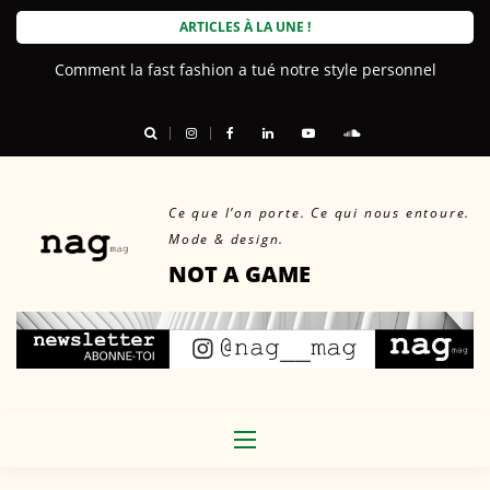
Skip
ARTICLES À LA UNE !
to
Comment la fast fashion a tué notre style personnel
content
Ce que l’on porte. Ce qui nous entoure.
Mode & design.
NOT A GAME