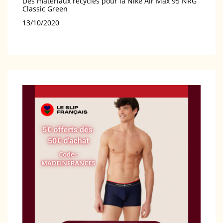
Des matériaux recyclés pour la Nike Air Max 95 NRG
Classic Green
Date
13/10/2020