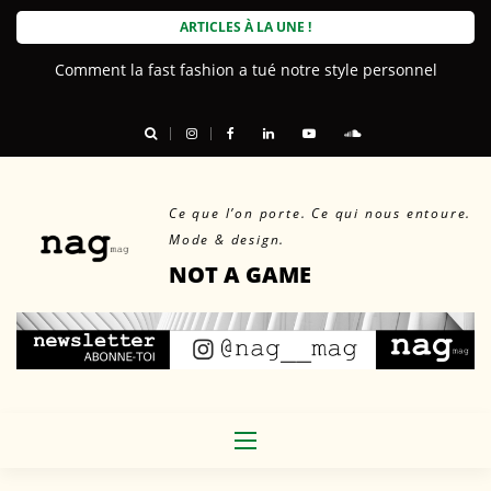
Skip
ARTICLES À LA UNE !
to
Comment la fast fashion a tué notre style personnel
content
Ce que l’on porte. Ce qui nous entoure.
Mode & design.
NOT A GAME