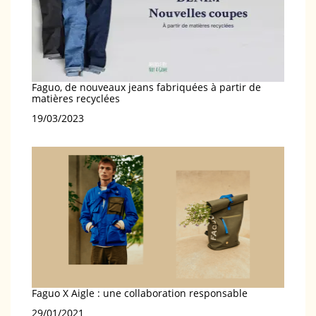
Faguo, de nouveaux jeans fabriquées à partir de
matières recyclées
Date
19/03/2023
Faguo X Aigle : une collaboration responsable
Date
29/01/2021