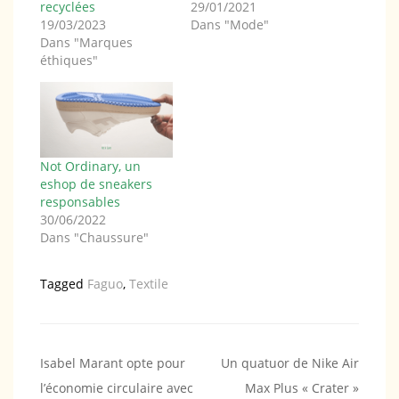
recyclées
29/01/2021
19/03/2023
Dans "Mode"
Dans "Marques
éthiques"
Not Ordinary, un
eshop de sneakers
responsables
30/06/2022
Dans "Chaussure"
Tagged
Faguo
,
Textile
Navigation
Isabel Marant opte pour
Un quatuor de Nike Air
l’économie circulaire avec
Max Plus « Crater »
de